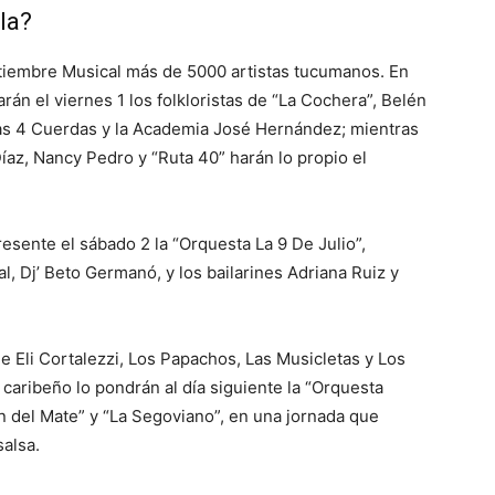
la?
ptiembre Musical más de 5000 artistas tucumanos. En
rán el viernes 1 los folkloristas de “La Cochera”, Belén
as 4 Cuerdas y la Academia José Hernández; mientras
íaz, Nancy Pedro y “Ruta 40” harán lo propio el
sente el sábado 2 la “Orquesta La 9 De Julio”,
al, Dj’ Beto Germanó, y los bailarines Adriana Ruiz y
de Eli Cortalezzi, Los Papachos, Las Musicletas y Los
 caribeño lo pondrán al día siguiente la “Orquesta
n del Mate” y “La Segoviano”, en una jornada que
salsa.