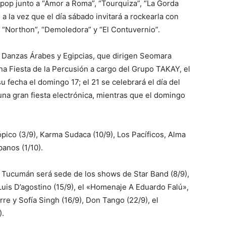
 pop junto a “Amor a Roma”, “Tourquiza”, “La Gorda
 a la vez que el día sábado invitará a rockearla con
 “Northon”, “Demoledora” y “El Contuvernio”.
e Danzas Árabes y Egipcias, que dirigen Seomara
una Fiesta de la Percusión a cargo del Grupo TAKAY, el
u fecha el domingo 17; el 21 se celebrará el día del
 una gran fiesta electrónica, mientras que el domingo
rópico (3/9), Karma Sudaca (10/9), Los Pacíficos, Alma
banos (1/10).
e Tucumán será sede de los shows de Star Band (8/9),
uis D’agostino (15/9), el «Homenaje A Eduardo Falú»,
re y Sofía Singh (16/9), Don Tango (22/9), el
).