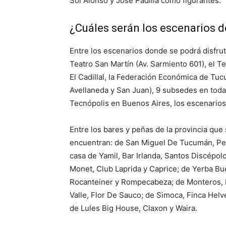
Sol Alonso y José Padilla como figurantes.
¿Cuáles serán los escenarios d
Entre los escenarios donde se podrá disfrut
Teatro San Martín (Av. Sarmiento 601), el Te
El Cadillal, la Federación Económica de Tuc
Avellaneda y San Juan), 9 subsedes en toda 
Tecnópolis en Buenos Aires, los escenarios 
Entre los bares y peñas de la provincia que
encuentran: de San Miguel De Tucumán, Peña 
casa de Yamil, Bar Irlanda, Santos Discépolo
Monet, Club Laprida y Caprice; de Yerba Buen
Rocanteiner y Rompecabeza; de Monteros, B
Valle, Flor De Sauco; de Simoca, Finca Helvec
de Lules Big House, Claxon y Waira.