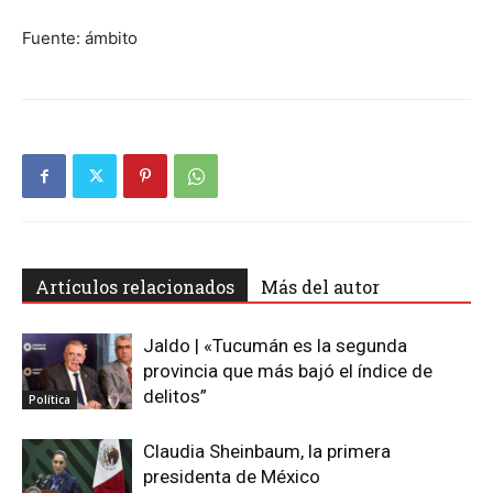
Fuente: ámbito
Artículos relacionados
Más del autor
Jaldo | «Tucumán es la segunda
provincia que más bajó el índice de
delitos”
Política
Claudia Sheinbaum, la primera
presidenta de México