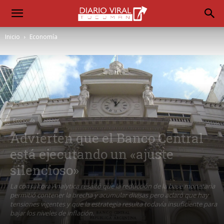
Inicio
Economía
Economía
Advierten que el Banco Central
está ejecutando un «ajuste
silencioso»
La consultora Analytica resaltó que la reducción de la base monetaria
permitió contener la brecha y acumular divisas pero aclaró que hay
tensiones vigentes y que la estrategia resulta todavía insuficiente para
bajar los niveles de inflación.