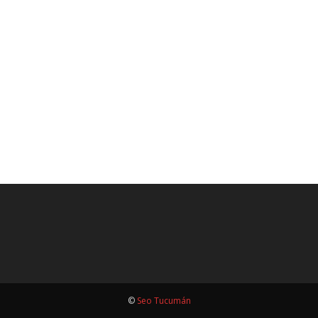
©
Seo Tucumán