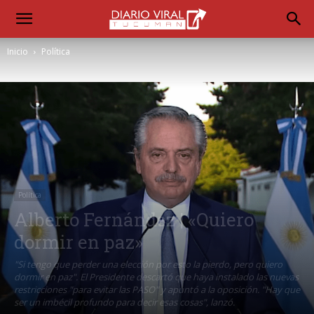
Inicio
Política
Política
Alberto Fernández | «Quiero
dormir en paz»
"Si tengo que perder una elección por esto la pierdo, pero quiero
dormir en paz". El Presidente descartó que haya instalado las nuevas
restricciones "para evitar las PASO" y apuntó a la oposición. "Hay que
ser un imbécil profundo para decir esas cosas", lanzó.