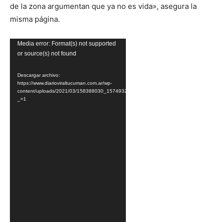
de la zona argumentan que ya no es vida», asegura la
misma página.
Reproductor
Media error: Format(s) not supported
or source(s) not found
de
vídeo
Descargar archivo:
https://www.diarioviraltucuman.com.ar/wp-
content/uploads/2021/03/158388030_157493222878673_3035742263162911529_n.
_=1