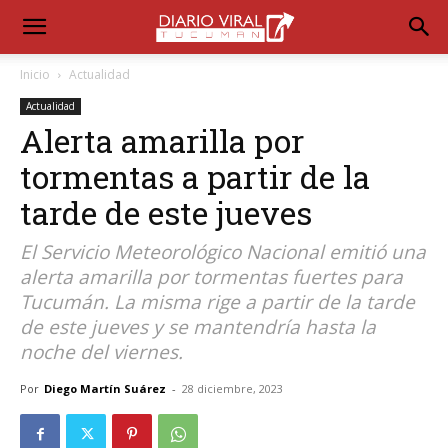
Inicio
Actualidad
Actualidad
Alerta amarilla por
tormentas a partir de la
tarde de este jueves
El Servicio Meteorológico Nacional emitió una
alerta amarilla por tormentas fuertes para
Tucumán. La misma rige a partir de la tarde
de este jueves y se mantendría hasta la
noche del viernes.
Por
Diego Martín Suárez
-
28 diciembre, 2023