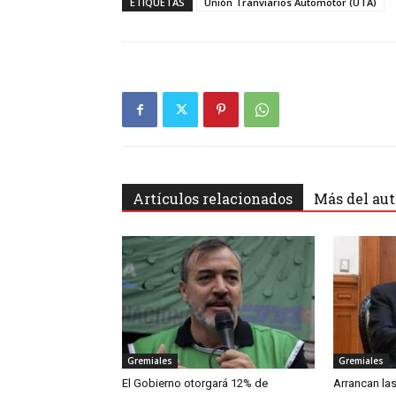
ETIQUETAS
Unión Tranviarios Automotor (UTA)
Artículos relacionados
Más del aut
Gremiales
Gremiales
El Gobierno otorgará 12% de
Arrancan las