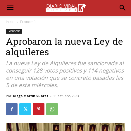
Inicio
Economía
Economía
Aprobaron la nueva Ley de
alquileres
La nueva Ley de Alquileres fue sancionada al
conseguir 128 votos positivos y 114 negativos
en una votación que se concretó pasadas las
5 de esta miércoles.
Por
Diego Martín Suárez
-
11 octubre, 2023