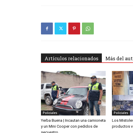
Artículos relacionados
Más del aut
Policiales
Policiales
Yerba Buena | Incautan una camioneta
Los Mistoles
y un Mini Cooper con pedidos de
productos v
secuestro