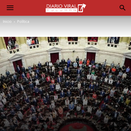
Inicio
Política
Política
Asumieron los nuevos diputados
y el Congreso se convierte en una
vidriera de cara al 2023
Juraron en la Cámara baja varios dirigentes que buscarán cargos
ejecutivos en las próximas elecciones. La llegada de Vidal, Santoro,
Manes, Monzó, Espert y Milei y la continuidad de Máximo Kirchner y
Cristian Ritondo, entre otros, anticipan un año legislativo con mucha
actividad política