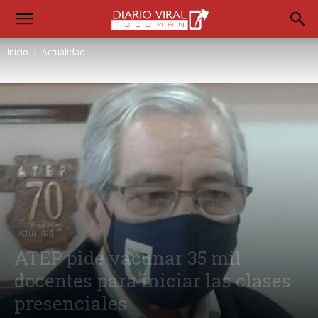
Inicio
Actualidad
Actualidad
ATEP pide vacunar 35 mil
docentes para iniciar las clases
presenciales