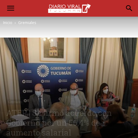
Inicio
Gremiales
Gremiales
ATEP | Se firmó acuerdo con
Gobierno por un 56,4% de
aumento salarial