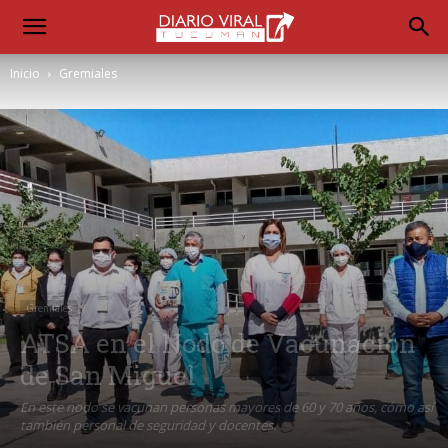
Inicio
Gremiales
Gremiales
ATSA en el Nodo de Vacunación
de San Miguel
En este nodo se vacunan personas mayores de 60 y 70 años, cómo así
también personal de seguridad y docentes.