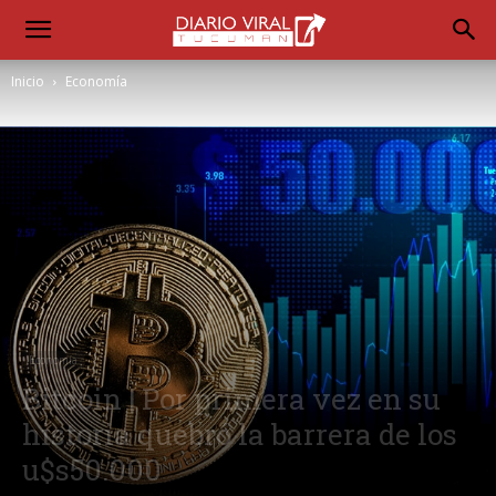
Inicio
Economía
Economía
Bitcoin | Por primera vez en su
historia quebró la barrera de los
u$s50.000