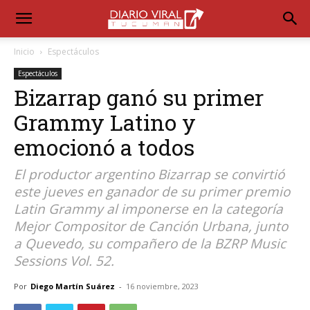
Inicio
Espectáculos
Espectáculos
Bizarrap ganó su primer
Grammy Latino y
emocionó a todos
El productor argentino Bizarrap se convirtió
este jueves en ganador de su primer premio
Latin Grammy al imponerse en la categoría
Mejor Compositor de Canción Urbana, junto
a Quevedo, su compañero de la BZRP Music
Sessions Vol. 52.
Por
Diego Martín Suárez
-
16 noviembre, 2023