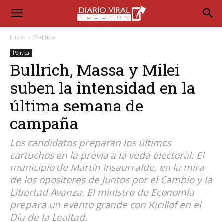
Inicio
Política
Política
Bullrich, Massa y Milei
suben la intensidad en la
última semana de
campaña
Los candidatos preparan los últimos
cartuchos en la previa a la veda electoral. El
municipio de Martín Insaurralde, en la mira
de los opositores de Juntos por el Cambio y la
Libertad Avanza. El ministro de Economía
prepara un evento grande con Kicillof en el
Día de la Lealtad.