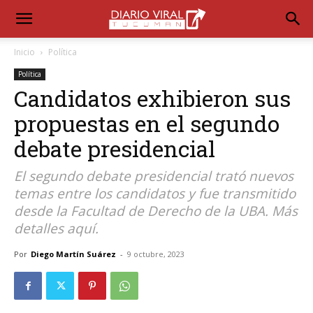
Inicio
Política
Política
Candidatos exhibieron sus
propuestas en el segundo
debate presidencial
El segundo debate presidencial trató nuevos
temas entre los candidatos y fue transmitido
desde la Facultad de Derecho de la UBA. Más
detalles aquí.
Por
Diego Martín Suárez
-
9 octubre, 2023