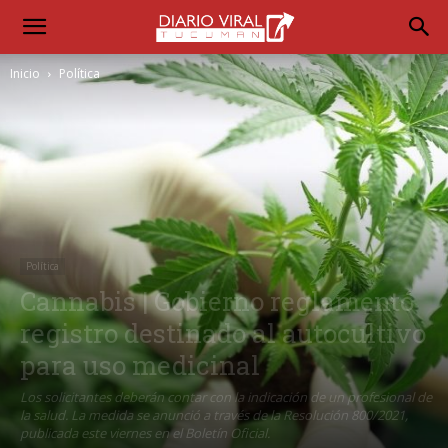
Inicio
Política
Política
Cannabis | Gobierno reglamentó
registro destinado al autocultivo
para uso medicinal
Los solicitantes deberán contar con la indicación de un profesional de
la salud. La medida se anunció a través de la Resolución 800/2021,
publicada este viernes en el Boletín Oficial.