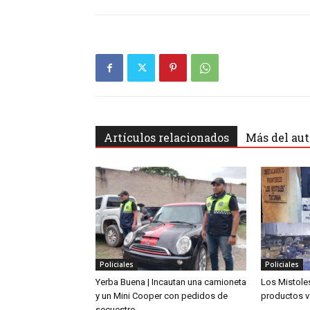
Artículos relacionados
Más del aut
Policiales
Policiales
Yerba Buena | Incautan una camioneta
Los Mistoles
y un Mini Cooper con pedidos de
productos v
secuestro