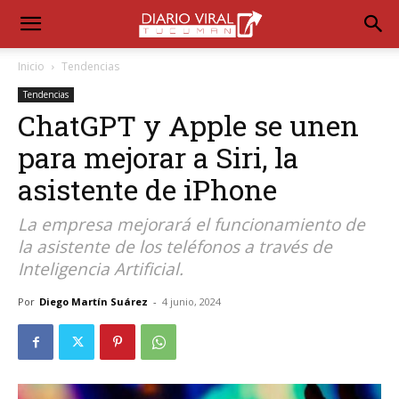
Inicio
Tendencias
Tendencias
ChatGPT y Apple se unen
para mejorar a Siri, la
asistente de iPhone
La empresa mejorará el funcionamiento de
la asistente de los teléfonos a través de
Inteligencia Artificial.
Por
Diego Martín Suárez
-
4 junio, 2024