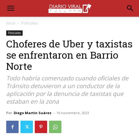
Inicio
Policiales
Policiales
Choferes de Uber y taxistas
se enfrentaron en Barrio
Norte
Todo habría comenzado cuando oficiales de
Tránsito detuvieron a un conductor de la
aplicación por la denuncia de taxistas que
estaban en la zona
Por
Diego Martín Suárez
-
16 noviembre, 2023