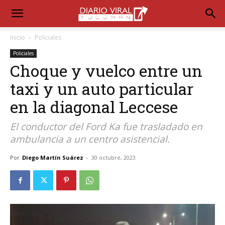
Inicio
Policiales
Policiales
Choque y vuelco entre un
taxi y un auto particular
en la diagonal Leccese
El conductor del Ford Ka fue trasladado en
ambulancia a un centro asistencial.
Por
Diego Martín Suárez
-
30 octubre, 2023