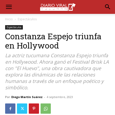
Inicio
Espectáculos
Espectáculos
Constanza Espejo triunfa
en Hollywood
La actriz tucumana Constanza Espejo triunfa
en Hollywood. Ahora ganó el Festival Brisk LA
con "El Huevo", una obra cautivadora que
explora las dinámicas de las relaciones
humanas a través de un enfoque poético y
simbólico.
Por
Diego Martín Suárez
-
4 septiembre, 2023