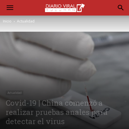
Inicio
Actualidad
Actualidad
Covid-19 | China comenzó a
realizar pruebas anales para
detectar el virus