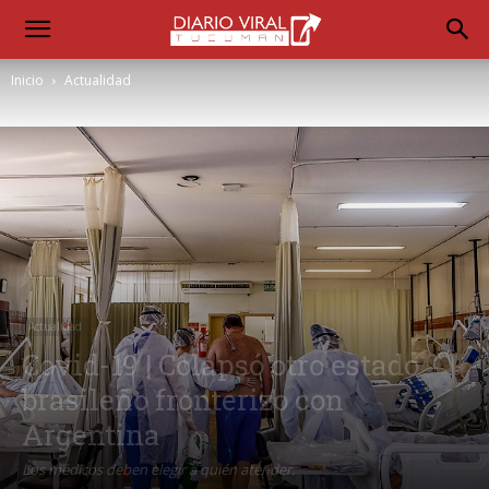
Inicio
Actualidad
Actualidad
Covid-19 | Colapsó otro estado
brasileño fronterizo con
Argentina
Los médicos deben elegir a quién atender.