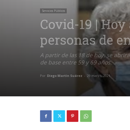
Servicios Públicos
Covid-19 | Hoy
personas de en
A partir de las 18 de hoy, se abr
de base entre 59 y 69 años.
Por
Diego Martín Suárez
-
29 marzo, 2021