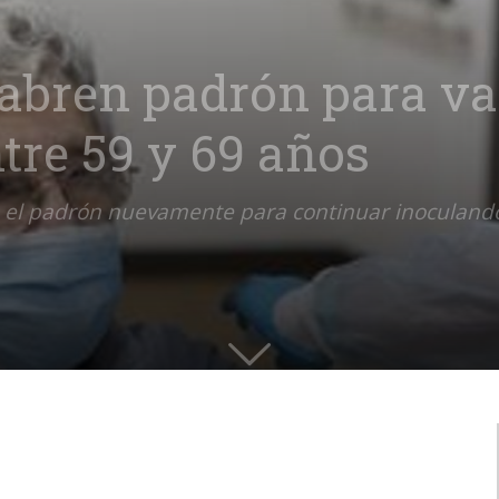
 abren padrón para v
tre 59 y 69 años
irá el padrón nuevamente para continuar inoculand