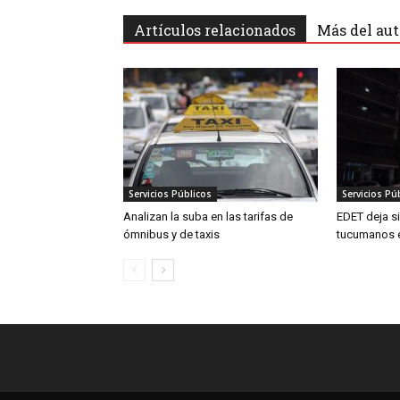
Artículos relacionados
Más del aut
Servicios Públicos
Servicios Pú
Analizan la suba en las tarifas de
EDET deja si
ómnibus y de taxis
tucumanos e