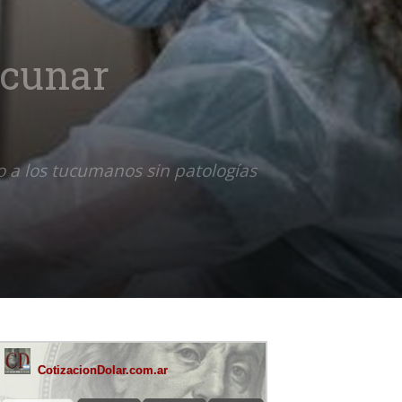
acunar
o a los tucumanos sin patologías