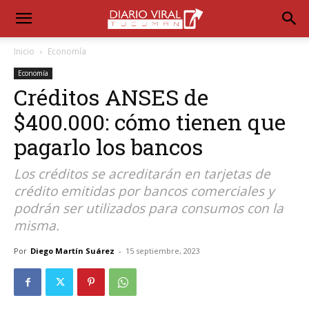
Inicio
Economía
Economía
Créditos ANSES de
$400.000: cómo tienen que
pagarlo los bancos
Los créditos se acreditarán en tarjetas de
crédito emitidas por bancos comerciales y
podrán ser utilizados para consumos con la
misma.
Por
Diego Martín Suárez
-
15 septiembre, 2023