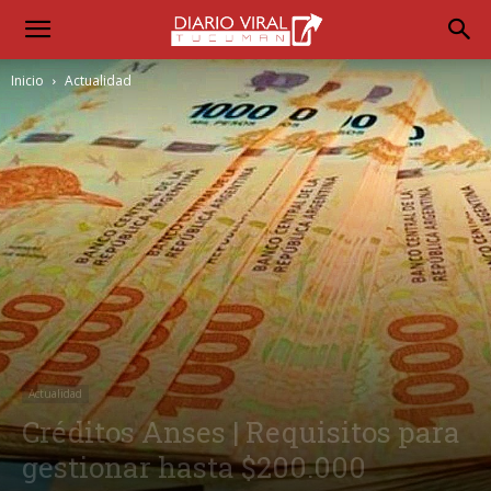
Inicio
Actualidad
Actualidad
Créditos Anses | Requisitos para
gestionar hasta $200.000