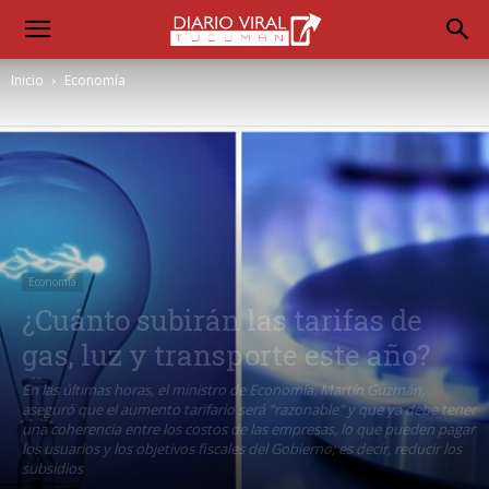
Inicio
Economía
Economía
¿Cuánto subirán las tarifas de
gas, luz y transporte este año?
En las últimas horas, el ministro de Economía, Martín Guzmán,
aseguró que el aumento tarifario será "razonable" y que ya debe tener
una coherencia entre los costos de las empresas, lo que pueden pagar
los usuarios y los objetivos fiscales del Gobierno; es decir, reducir los
subsidios