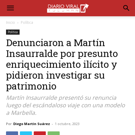
Inicio
Política
Política
Denunciaron a Martín
Insaurralde por presunto
enriquecimiento ilícito y
pidieron investigar su
patrimonio
Martín Insaurralde presentó su renuncia
luego del escándaloso viaje con una modelo
a Marbella.
Por
Diego Martín Suárez
-
1 octubre, 2023