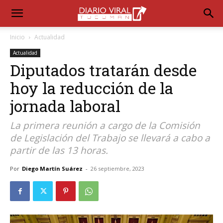
Inicio
Actualidad
Actualidad
Diputados tratarán desde
hoy la reducción de la
jornada laboral
La primera reunión a cargo de la Comisión
de Legislación del Trabajo se llevará a cabo a
partir de las 13 horas.
Por
Diego Martín Suárez
-
26 septiembre, 2023