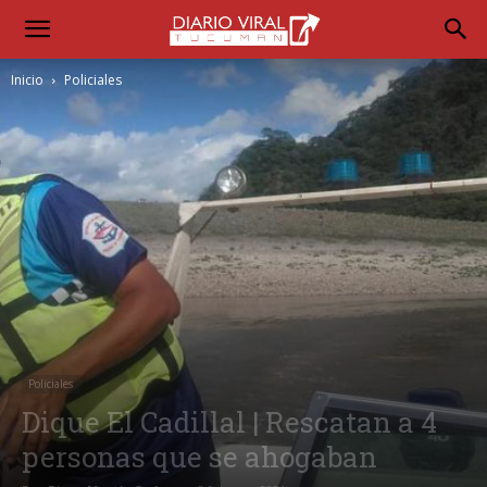
Inicio
Policiales
Policiales
Dique El Cadillal | Rescatan a 4
personas que se ahogaban