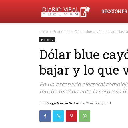
Diario
SECCIONES
Inicio
Economía
Dólar blue cayó en picada: las ra
Viral
Economía
Dólar blue cay
Tucumán
bajar y lo que 
En un escenario electoral complejo
mucho terreno ante la sorpresa de l
Por
Diego Martín Suárez
-
19 octubre, 2023