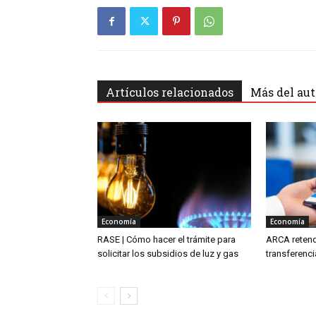
Artículos relacionados
Más del aut
Economía
Economía
RASE | Cómo hacer el trámite para
ARCA retend
solicitar los subsidios de luz y gas
transferenc