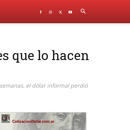
es que lo hacen
 semanas, el dólar informal perdió