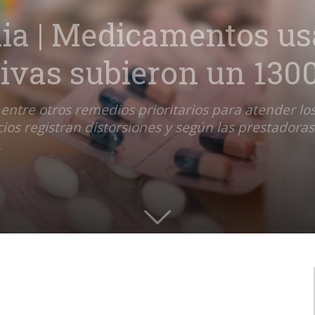
ia | Medicamentos us
sivas subieron un 130
s entre otros remedios prioritarios para atender 
ios registran distorsiones y según las prestadora
.