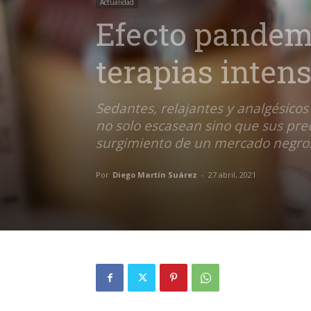
Actualidad
Efecto pandem
terapias inten
Sedantes, relajantes y analgésico
no solo escasean sino que sus prec
surgimiento de un mercado negro
Por
Diego Martín Suárez
-
27 abril, 2021