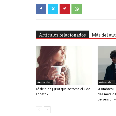
Artículos relacionados
Más del aut
Actualidad
Actualidad
Té de ruda | ¿Por qué se toma el 1 de
«Cumbres Bo
agosto?
de Emerald 
perversión y