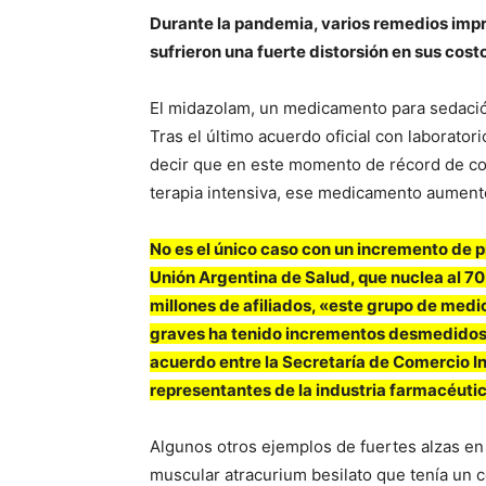
Durante la pandemia, varios remedios impr
sufrieron una fuerte distorsión en sus cost
El midazolam, un medicamento para sedació
Tras el último acuerdo oficial con laborator
decir que en este momento de récord de co
terapia intensiva, ese medicamento aumen
No es el único caso con un incremento de pr
Unión Argentina de Salud, que nuclea al 
millones de afiliados, «este grupo de medi
graves ha tenido incrementos desmedidos e
acuerdo entre la Secretaría de Comercio Int
representantes de la industria farmacéutic
Algunos otros ejemplos de fuertes alzas en 
muscular atracurium besilato que tenía un 