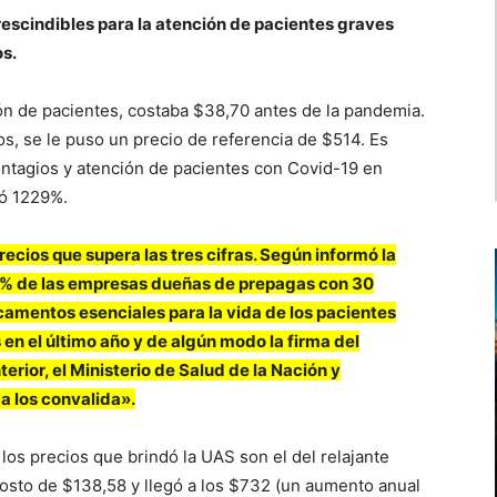
escindibles para la atención de pacientes graves
os.
n de pacientes, costaba $38,70 antes de la pandemia.
ios, se le puso un precio de referencia de $514. Es
ntagios y atención de pacientes con Covid-19 en
tó 1229%.
ecios que supera las tres cifras. Según informó la
70% de las empresas dueñas de prepagas con 30
camentos esenciales para la vida de los pacientes
n el último año y de algún modo la firma del
erior, el Ministerio de Salud de la Nación y
a los convalida».
los precios que brindó la UAS son el del relajante
costo de $138,58 y llegó a los $732 (un aumento anual