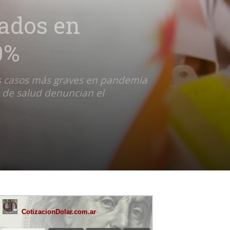
ados en
0%
los casos más graves en pandemia
s de salud denuncian el