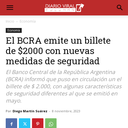
Inicio
Economía
Economía
El BCRA emite un billete
de $2000 con nuevas
medidas de seguridad
El Banco Central de la República Argentina
(BCRA) informó que puso en circulación un el
billete de $ 2.000, con algunas características
de seguridad diferentes al que se emitió en
mayo.
Por
Diego Martín Suárez
-
8 noviembre, 2023