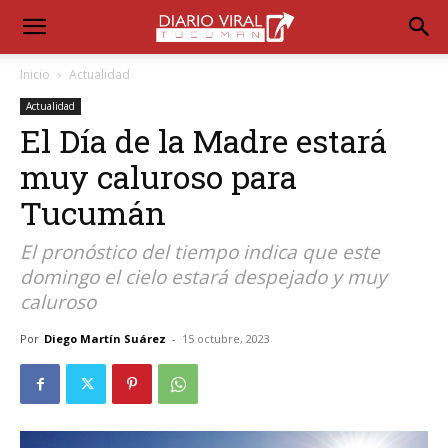
Inicio
Actualidad
Actualidad
El Día de la Madre estará
muy caluroso para
Tucumán
El pronóstico del tiempo indica que este
domingo el cielo estará despejado y muy
caluroso
Por
Diego Martín Suárez
-
15 octubre, 2023