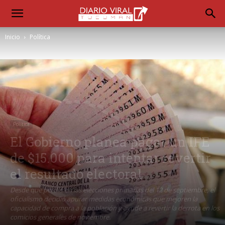
Inicio
Política
Política
El Gobierno planea pagar un IFE
de $15.000 para intentar revertir
el resultado electoral
Desde que perdió en las elecciones primarias del 12 de septiembre, el
oficialismo decidió apurar medidas económicas que mejoren la
capacidad de compra a la población y ayude a revertir la derrota en los
comicios generales de noviembre.