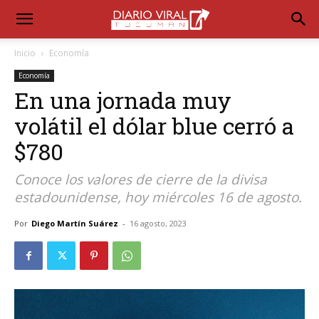
Inicio
Economía
Economía
En una jornada muy
volátil el dólar blue cerró a
$780
Conoce los valores de cierre de la divisa
estadounidense, hoy miércoles 16 de agosto.
Por
Diego Martín Suárez
-
16 agosto, 2023