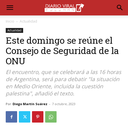
Inicio
Actualidad
Actualidad
Este domingo se reúne el
Consejo de Seguridad de la
ONU
El encuentro, que se celebrará a las 16 horas
de Argentina, será para debatir "la situación
en Medio Oriente, incluida la cuestión
palestina", añadió el texto.
Por
Diego Martín Suárez
-
7 octubre, 2023