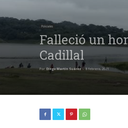
Policiales
Falleció un ho
Cadillal
Por
Diego Martín Suárez
-
8 febrero, 2021