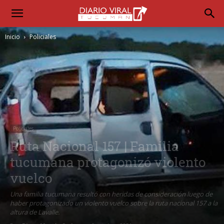
Inicio
Policiales
Policiales
Ruta Nacional 157 | Familia
tucumana protagonizó violento
vuelco
Una familia tucumana resultó con heridas de consideración luego de
haber protagonizado un violento vuelco sobre la ruta nacional 157 a la
altura de Lavalle.