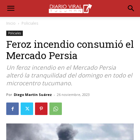
Inicio
Policiales
Policiales
Feroz incendio consumió el
Mercado Persia
Un feroz incendio en el Mercado Persia
alteró la tranquilidad del domingo en todo el
microcentro tucumano.
Por
Diego Martín Suárez
-
26 noviembre, 2023