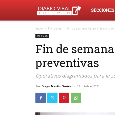
Diario
SECCIONES
Inicio
Policiales
Fin de semana largo | Seguridad
Viral
Policiales
Fin de semana 
Tucumán
preventivas
Operativos diagramados para la zon
Por
Diego Martín Suárez
-
12 octubre, 2023