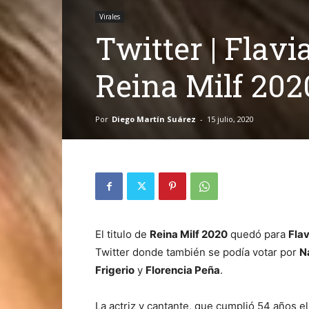
Virales
Twitter | Flav
Reina Milf 202
Por
Diego Martín Suárez
-
15 julio, 2020
El titulo de
Reina Milf 2020
quedó para
Flav
Twitter donde también se podía votar por
N
Frigerio
y
Florencia Peña
.
La actriz y cantante, que cumplió 54 años 