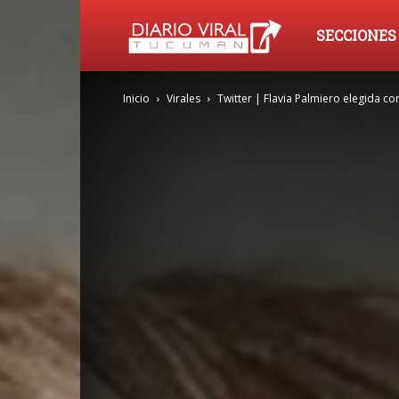
Diario
SECCIONES
Inicio
Virales
Twitter | Flavia Palmiero elegida c
Viral
Tucumán