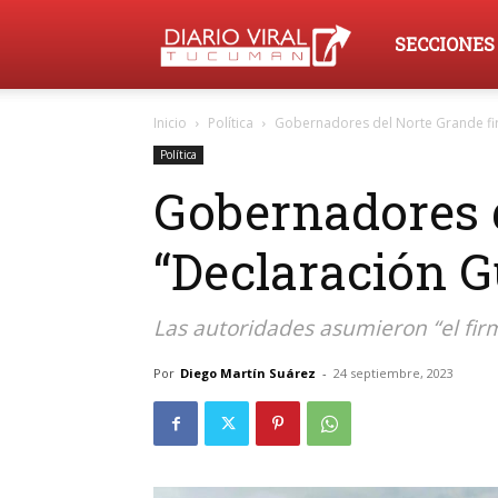
Diario
SECCIONES
Inicio
Política
Gobernadores del Norte Grande fir
Viral
Política
Gobernadores d
Tucumán
“Declaración G
Las autoridades asumieron “el fir
Por
Diego Martín Suárez
-
24 septiembre, 2023