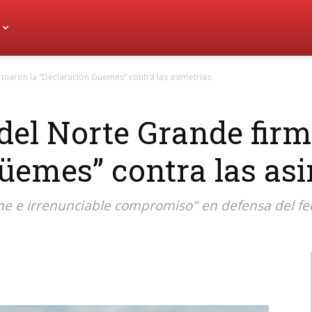
maron la “Declaración Güemes” contra las asimetrías
el Norte Grande firm
üemes” contra las as
me e irrenunciable compromiso" en defensa del fe