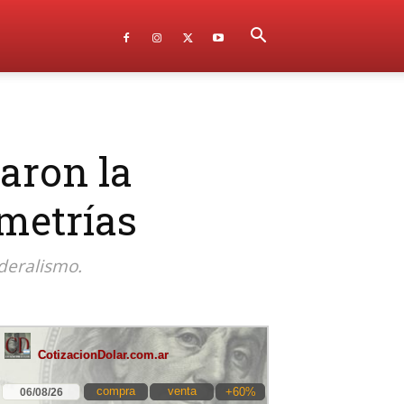
aron la
imetrías
deralismo.