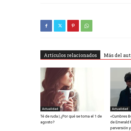
Artículos relacionados
Más del aut
Actualidad
Actualidad
Té de ruda | ¿Por qué se toma el 1 de
«Cumbres Bo
agosto?
de Emerald 
perversión y