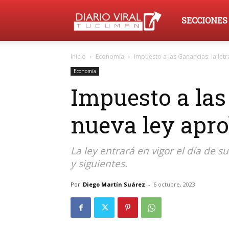
Diario
SECCIONES
Inicio
Economía
Impuesto a las Ganancias: la letr
Viral
Economía
Impuesto a las 
Tucumán
nueva ley apro
La ley entrará en vigor el día de su
y siguientes.
Por
Diego Martín Suárez
-
6 octubre, 2023