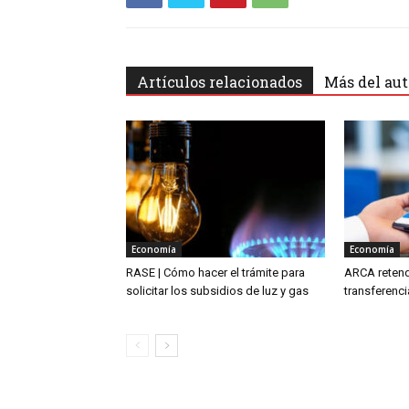
Artículos relacionados
Más del aut
Economía
Economía
RASE | Cómo hacer el trámite para
ARCA retend
solicitar los subsidios de luz y gas
transferenc