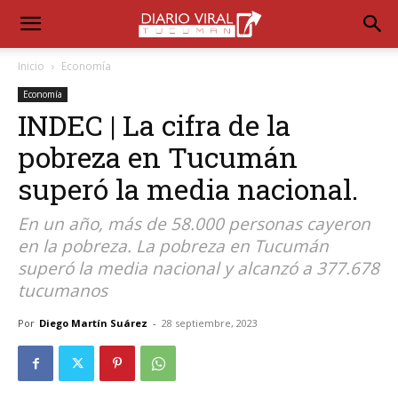
Inicio
Economía
Economía
INDEC | La cifra de la
pobreza en Tucumán
superó la media nacional.
En un año, más de 58.000 personas cayeron
en la pobreza. La pobreza en Tucumán
superó la media nacional y alcanzó a 377.678
tucumanos
Por
Diego Martín Suárez
-
28 septiembre, 2023