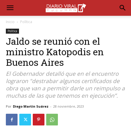
Inicio
Política
Política
Jaldo se reunió con el
ministro Katopodis en
Buenos Aires
El Gobernador detalló que en el encuentro
lograron "destrabar algunos certificados de
obra que van a permitir darle un reimpulso a
muchas de las que tenemos en ejecución”.
Por
Diego Martín Suárez
-
28 noviembre, 2023