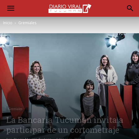
Inicio
Gremiales
Gremiales
La Bancaria Tucumán invita a
participar de un cortometraje